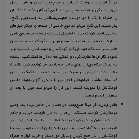
در گیاهان و حیوانات دریایی و هم‌چنین زمین و شن‌ ساحل
می‌تواند یکی از فعالیت‌های موردعلاقه‌ی کودکان باشد. کودک‌تان
را همراه با یک یا دو دوست هم‌سن‌و‌سالش به جستجوی «گنج»
بفرستید. این گنج می‌تواند نوع خاصی از صدف یا دیگر چیزهای
ساحلی باشد. کودک خود را تشویق کنید که قلعه‌ یا مجسمه‌ی شنی
بسازد. البته چنین فعالیتی مستلزم مهارت کودک است، به همین
خاطر بهتر است که خودتان کنار کودک‌تان و دوستانش بایستید و بر
نحوه‌ی کار آن‌ها نظارت کرده و اندکی هم به آن‌ها کمک کنید. بسته
به این‌که برنامه‌ی‌تان برای ساحل چه باشد، می‌توانید کمی اطلاعات
جالب به کودکان‌تان در مورد این محیط بدهید و با کمک خواندن
کتاب‌ها، تماشای فیلم‌های آموزشی یا دیدن آکواریوم‌ها دانش
کودک‌تان را تقویت کنید. این کار را می‌توانید قبل یا بعد از
سفرتان انجام دهید.
چادر زدن:
اگر قبلا هیچ‌وقت در فضای باز چادر نزده‌اید، وقتی
کودکان‌تان کوچک هستند آن‌ها را به دل طبیعت ببرید و چادر
بزنید تا ذهن و بدن کودک را به فعالیت وادارید. اردو زدن در
طبیعت نیاز به آماده‌سازی و تلاش دارد و این فرصت خوبی است تا
کودک‌تان را در جمع کردن وسایل موردنیاز و خرید لوازم همراه