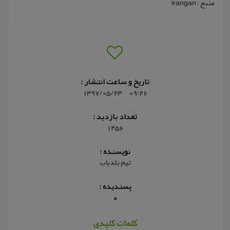
منبع : irangan
تاریخ و ساعت انتشار :
1397/05/23
09:26
تعداد بازدید :
1456
نویسنده :
تیم بلدیاب
پسندیده :
0
کلمات کلیدی