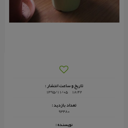
تاریخ و ساعت انتشار :
1395/11/05
18:42
تعداد بازدید :
93480
نویسنده :