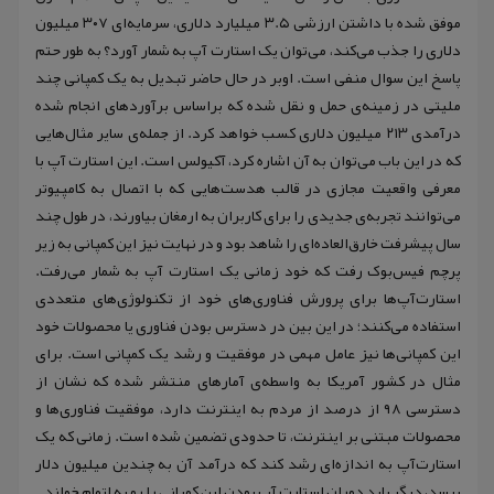
موفق شده با داشتن ارزشی ۳.۵ میلیارد دلاری، سرمایه‌ای ۳۰۷ میلیون
دلاری را جذب می‌کند، می‌توان یک استارت آپ به شمار آورد؟ به طور حتم
پاسخ این سوال منفی است. اوبر در حال حاضر تبدیل به یک کمپانی چند
ملیتی در زمینه‌ی حمل و نقل شده که براساس برآوردهای انجام شده
درآمدی ۲۱۳ میلیون دلاری کسب خواهد کرد. از جمله‌ی سایر مثال‌هایی
که در این باب می‌توان به آن اشاره کرد، آکیولس است. این استارت آپ با
معرفی واقعیت مجازی در قالب هدست‌هایی که با اتصال به کامپیوتر
می‌توانند تجربه‌ی جدیدی را برای کاربران به ارمغان بیاورند، در طول چند
سال پیشرفت خارق‌العاده‌ای را شاهد بود و در نهایت نیز این کمپانی به زیر
پرچم فیس‌بوک رفت که خود زمانی یک استارت آپ به شمار می‌رفت.
استارت‌آپ‌ها برای پرورش فناوری‌های خود از تکنولوژی‌های متعددی
استفاده می‌کنند؛ در این بین در دسترس بودن فناوری‌ یا محصولات خود
این کمپانی‌ها نیز عامل مهمی در موفقیت و رشد یک کمپانی است. برای
مثال در کشور آمریکا به واسطه‌ی آمارهای منتشر شده که نشان از
دسترسی ۹۸ از درصد از مردم به اینترنت دارد، موفقیت فناوری‌ها و
محصولات مبتنی بر اینترنت، تا حدودی تضمین شده است. زمانی که یک
استارت‌آپ به اندازه‌ای رشد کند که درآمد آن به چندین میلیون دلار
برسد، دیگر باید دوران استارت آپ بودن این کمپانی را رو به اتمام خواند.