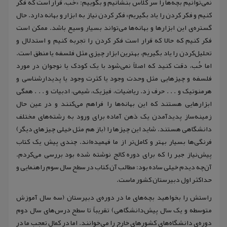
نمی‌توانیم بچه‌ها را سر کلاس بنشانیم و بگوییم‌‌: «‌خُب‌‌، قرار است که فکر
کنیم و فکر کردن را یاد بگیریم‌‌‌‌» فکر کردن نیاز به ابزار و بهانه دارد‌. حال
گستره‌ی این ابزارها و بهانه‌‌ها می‌تواند بسیار وسیع باشد. ممکن است
فکر کنیم که حالا که قرار است فکر کردن را تجربه کنیم و استدلال و
تحلیل‌کردن را یاد بگیریم‌‌، بهترین ابزار چیزی مثل فلسفه یا منطق است.
اما خُب‌‌، دقت کنید که اصلاً نمی‌شود با یک ‌کودک یا نوجوان در مورد
فلسفه و چیزهایی مثل وحدت وجود یا کثرت وجود یا پدیدار‌شناسی و
هرمنوتیک و . . . حرف زد. ریاضیات، فیزیک‌، شیمی‌، ادبیات و . . . همگی
ابزارهایی هستند که این بهانه‌‌ها را فراهم می‌کنند و در عین حال
زمینه‌ساز پدیدآمدن یک ذهن آماده برای ورود به رشته‌های مختلف
دانشگاهی هستند‌‌. شاید این چیزها را (‌باز هم مثل خیلی چیزهای دیگر)
فرنگی‌ها بسیار بهتر و کامل‌تر از ما فهمیده‌اند. چندی پیش یک کتاب
پیش‌نیاز جبر را که برای دوره کالج نوشته شده بود بررسی می‌‌کردم.
آن‌چه دیدم خیلی ساده بود: مطالب آن کتاب در سطح سال سوم راهنمایی و
حداکثر اول دبیرستان کشور ماست.
راستش را بخواهید بچه‌های ما در دوره‌ی دبیرستان (‌‌سه سال آموزش
متوسطه و یک سال پیش‌دانشگاهی‌‌) تقریباً تا سطح درس‌های سال دوم
دوره‌ی دانشگاه‌های کشور‌های خارج را می‌خوانند‌‌. اما در کمال تعجب ما در