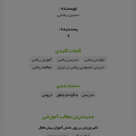
نویسنده :
حسین رضایی
پسندیده :
9
کلمات کلیدی
خواندن ریاضی
تدریس ریاضی
آموزش ریاضی
تدریس خصوصی ریاضی در تهران
مطالعه ریاضی
دسته بندی
تدریس
چگونه و چطور
دروس
جدیدترین مطالب آموزشی
تاثیر ورزش بر روی دانش آموزان بیش فعال
لیلا صمدانی
1402/06/28