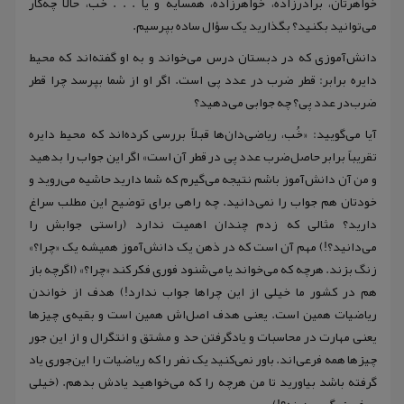
خواهرتان‌‌، برادرزاده‌، خواهرزاده‌، همسایه و یا . . . خُب‌‌، حالا چه‌کار
می‌توانید بکنید‌‌؟ بگذارید یک سؤال ساده بپرسیم.
دانش‌‌آموزی که در دبستان درس می‌خواند و به او گفته‌اند که محیط
دایره برابر: قطر ضرب‌ در عدد پی است‌‌. اگر او از شما بپرسد چرا قطر
ضرب‌در عدد پی‌‌؟ چه جوابی می‌دهید‌‌؟
آیا می‌گویید‌: «‌خُب‌‌، ریاضی‌دان‌ها قبلاً بررسی کرده‌اند که محیط دایره
تقریباً برابر حاصل‌ضرب عدد پی در قطر آن است‌‌» اگر این جواب را بدهید
و من آن دانش‌آموز باشم نتیجه می‌‌گیرم که شما دارید حاشیه می‌‌‌روید و
خودتان هم جواب را نمی‌‌دانید‌‌‌. چه راهی برای توضیح این مطلب سراغ
دارید‌؟ مثالی که زدم چندان اهمیت ندارد (‌راستی جوابش را
می‌دانید‌‌؟‌‌!‌‌) مهم آن است که در ذهن یک دانش‌آموز همیشه یک «‌چرا‌؟‌‌»
زنگ بزند‌‌. هر‌چه که می‌خواند یا می‌شنود فوری فکر کند «‌چرا‌؟‌‌» (‌اگر‌‌چه باز
هم در کشور ما خیلی از این چراها جواب ندارد‌‌!‌‌‌‌) هدف از خواندن
ریاضیات همین است‌‌‌‌. یعنی هدف اصل‌اش همین است و بقیه‌‌ی چیزها
یعنی مهارت در محاسبات و یادگرفتن حد و مشتق و انتگرال و از این جور
چیزها همه فرعی‌اند‌‌. باور نمی‌کنید یک نفر را که ریاضیات را این‌‌جوری یاد
گرفته باشد بیاورید تا من هر‌چه را که می‌خواهید یادش بدهم‌‌. (خیلی