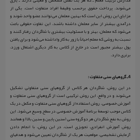
مدارس تربیت معلم ـ که هر یک نقش مشخص و معینی دارند ـ یاری
می‌شوند. پرداخت حقوق برحسب وظیفة افراد متفاوت است. یکی از
مزایای این روش این است که بهتین معلمان می‌توانند عضو واحد شوند و
درآمدی بیشتر از سایر معلمان داشته باشند. این تفاوت حقوقی باعث
می‌شود که معلمان، بهتر و با مسئولیت بیشتری با شاگردان رفتار کنند و
نسبت به روشی که معلم احیاناً با زور به کار واداشته می‌شود و برای یافتن
پول بیشتر مجبور است در خارج از کلاس به کار دیگری اشتغال ورزد،
برتری دارد.
4ـ گروههای سنی متفاوت :
در این روش، شاگردان هر کلاس از گروههای سنی متفاوتی تشکیل
می‌شوند و در واقع، این روش ترکیبی است از گروههای سنی متفاوت و
آموزش خصوصی. روش استفاده از گروههای سنی متفاوت و مکمل در یک
کلاس موجب توسعة برنامة آموزش خصوصی در سطح وسیع می‌شود. این
روش به نفع شاگردان هر دو گروه سنی (سنین پایین و سنین بالا) و همانند
روش آموزش انفرادی، تجویزی است. در این روش، با انجام دادن
آزمایش تشخیصی، موقعیت هر یک از شاگردان تعیین می‌شود و هدفهای