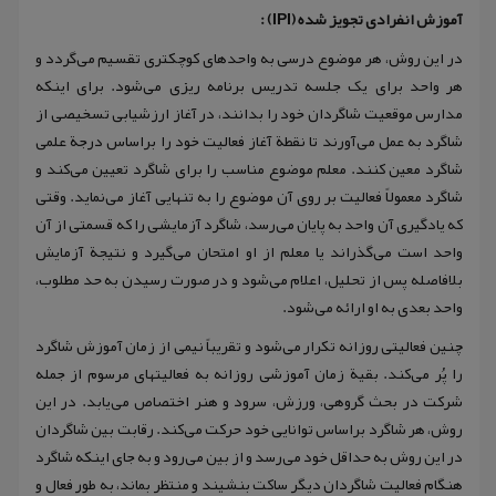
آموزش انفرادی تجویز شده (IPI) :
در این روش، هر موضوع درسی به واحدهای کوچکتری تقسیم می‌گردد و
هر واحد برای یک جلسه تدریس برنامه ریزی می‌شود. برای اینکه
مدارس موقعیت شاگردان خود را بدانند، در آغاز ارزشیابی تسخیصی از
شاگرد به عمل می‌آورند تا نقطة آغاز فعالیت خود را براساس درجة علمی
شاگرد معین کنند. معلم موضوع مناسب را برای شاگرد تعیین می‌کند و
شاگرد معمولاً فعالیت بر روی آن موضوع را به تنهایی آغاز می‌نماید. وقتی
که یادگیری آن واحد به پایان می‌رسد، شاگرد آزمایشی را که قسمتی از آن
واحد است می‌گذراند یا معلم از او امتحان می‌گیرد و نتیجة آزمایش
بلافاصله پس از تحلیل، اعلام می‌شود و در صورت رسیدن به حد مطلوب،
واحد بعدی به او ارائه می‌شود.
چنین فعالیتی روزانه تکرار می‌شود و تقریباً نیمی از زمان آموزش شاگرد
را پُر می‌کند. بقیة زمان آموزشی روزانه به فعالیتهای مرسوم از جمله
شرکت در بحث گروهی، ورزش، سرود و هنر اختصاص می‌یابد. در این
روش، هر شاگرد براساس توانایی خود حرکت می‌کند. رقابت بین شاگردان
در این روش به حداقل خود می‌رسد و از بین می‌رود و به جای اینکه شاگرد
هنگام فعالیت شاگردان دیگر ساکت بنشیند و منتظر بماند، به طور فعال و