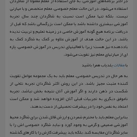
در اکثر برنامه‌های آموزشی، به جای استفاده از معلم معمولاً از شاگردان
استفاده می‌شود. در این حالت معلم خصوصی، معلم متخصص و با مهارتی
نیست. بلکه تنها ممکن است نسبت به شاگردان چند سال تجربه
آموزشی بیشتری داشته باشد یا ممکن است بزرگسالی باشد که قبل از
دریافت برنامه هیچ گونه آموزش خاصی در زمینه تعلیم و تربیت ندیده
باشد. در این حالت هدف از آموزش علاوه بر کمک به شاگرد کمک به
یاددهنده نیز هست؛ زیرا با فعالیتهای تدریس در آموزش خصوصی، پاره
ای از مهارتهای معلم نیز تقویت می‌شود.
با
مقالات
بلدیاب همرا باشید
به هر حال در تدریس خصوصی، معلم باید به یک مجموعه عوامل تقویت
کننده مثبت مجهز باشد. در این روش اکثر شاگردان تجربه تلخی از
شکست در ذهن دارند و اگر آموزش آنان نتیجه بخش نباشد، تجربه
ناموفق دیگری به تجربیات قبلی آنان افزوده خواهد شد و ممکن است
اعتماد به نفس خود را در پیشرفت تحصیلی از دست بدهند.
بنابراین معلم باید با محترم شمردن و ارزش قائل شدن برای شاگرد محیط
آموزشی صمیمی و گرمی به وجود آورد و نباید شاگرد خصوصی اش را با
سایر شاگردان مقایسه کند، بلکه باید پیشرفت کارش را با کارهای گذشته