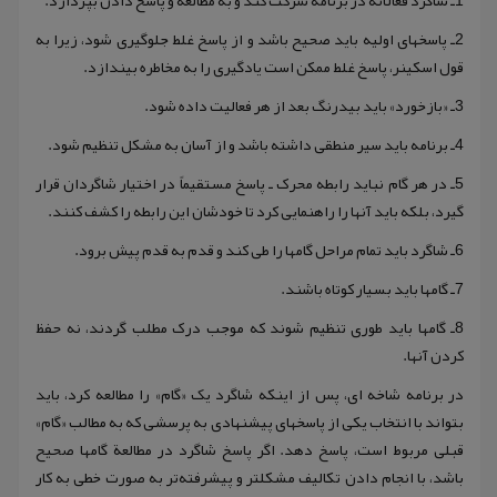
1ـ شاگرد فعالانه در برنامه شرکت کند و به مطالعه و پاسخ دادن بپردازد.
2ـ پاسخهای اولیه باید صحیح باشد و از پاسخ غلط جلوگیری شود، زیرا به
قول اسکینر، پاسخ غلط ممکن است یادگیری را به مخاطره بیندازد.
3ـ «بازخورد» باید بیدرنگ بعد از هر فعالیت داده شود.
4ـ برنامه باید سیر منطقی داشته باشد و از آسان به مشکل تنظیم شود.
5ـ در هر گام نباید رابطه محرک ـ پاسخ مستقیماً در اختیار شاگردان قرار
گیرد، بلکه باید آنها را راهنمایی کرد تا خودشان این رابطه را کشف کنند.
6ـ شاگرد باید تمام مراحل گامها را طی کند و قدم به قدم پیش برود.
7ـ گامها باید بسیار کوتاه باشند.
8ـ گامها باید طوری تنظیم شوند که موجب درک مطلب گردند، نه حفظ
کردن آنها.
در برنامه شاخه ای، پس از اینکه شاگرد یک «گام» را مطالعه کرد، باید
بتواند با انتخاب یکی از پاسخهای پیشنهادی به پرسشی که به مطالب «گام»
قبلی مربوط است، پاسخ دهد. اگر پاسخ شاگرد در مطالعة گامها صحیح
باشد، با انجام دادن تکالیف مشکلتر و پیشرفته‌تر به صورت خطی به کار