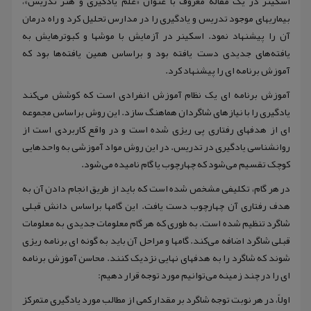
اسکینر در یک مقاله معروف با عنوان «علم یادگیری و هنر تدریس»،
بیماریهای موجود تدریس و یادگیری را در مدارس تحلیل کرد و راه درمان
آن را پیشنهاد نمود. اسکینر در آزمایش با موشها و کبوترهایش به
یافته‌های جدیدی دست یافته بود و براساس همین یافته‌ها بود که
آموزش برنامه ای را پیشنهاد کرد.
آموزش برنامه ای یک نظام آموزش انفرادی است که کوشش می‌کند
یادگیری را با نیازهای شاگردان هماهنگ سازد. این روش براساس مجموعه
ای از هدفهای رفتاری پی ریزی شده است و در واقع کاربردی است از
روانشناسی یادگیری در تدریس. در این روش مواد آموزشی به واحدهایی
کوچک تقسیم می‌شود که چهارچوب یا گام نامیده می‌شود.
در هر گام، تکلیفی مشخص شده است که باید از طریق انجام دادن آن به
هدف رفتاری آن چهارچوب دست یافت. این گامها براساس دانش قبلی
شاگرد تنظیم شده است. به طوری که هر گام معلومات جدیدی به معلومات
قبلی شاگرد اضافه می‌کند. گامها و مراحل آن باید به گونه ای برنامه ریزی
شوند که شاگرد را به هدفهای نهایی نزدیک کنند. محاسن آموزش برنامه
ای را در چند زمینه می‌توانیم مورد توجه قرار دهیم:
اولاً، در هر نوبت توجه شاگرد بر مقدار کمی از مطالب مورد یادگیری متمرکز