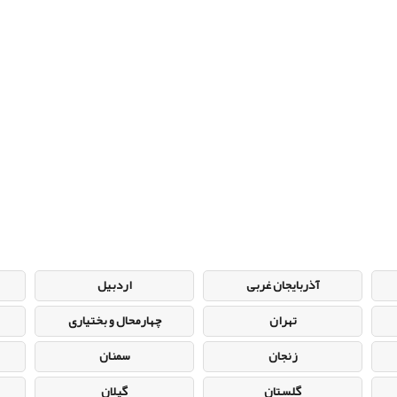
آذربایجان غربی
اردبیل
تهران
چهارمحال و بختیاری
زنجان
سمنان
گلستان
گیلان