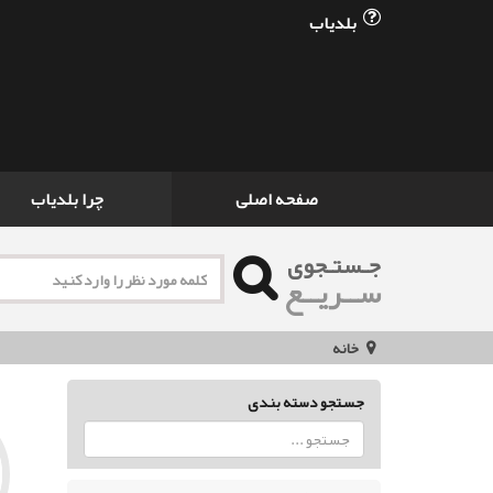
بلدیاب
صفحه اصلی
چرا بلدیاب
جـستـجوی
ســریــع
خانه
جستجو دسته بندی