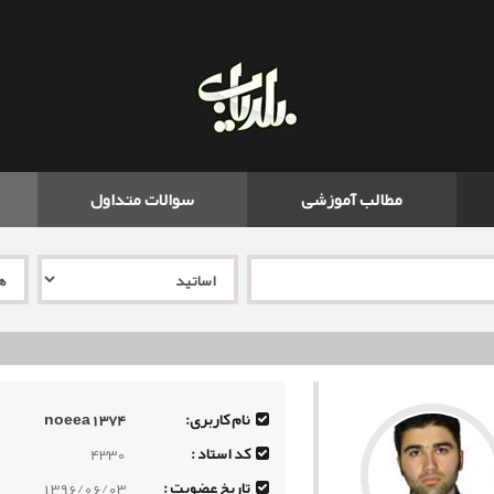
مطالب آموزشی
سوالات متداول
نام کاربری:
noeea1374
کد استاد :
4330
تاریخ عضویت :
1396/06/03