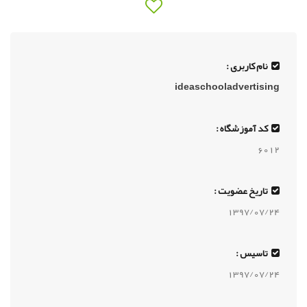
نام کاربری :
ideaschooladvertising
کد آموزشگاه :
6012
تاریخ عضویت :
1397/07/24
تاسیس :
1397/07/24