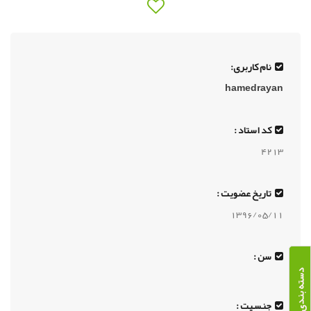
نام کاربری:
hamedrayan
کد استاد :
4213
تاریخ عضویت :
1396/05/11
سن :
دسته بندی دوره ها
جنسیت :