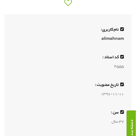
نام کاربری:
alimahnam
کد استاد :
4555
تاریخ عضویت :
1396/11/01
سن :
37 سال
دسته بندی دوره ها