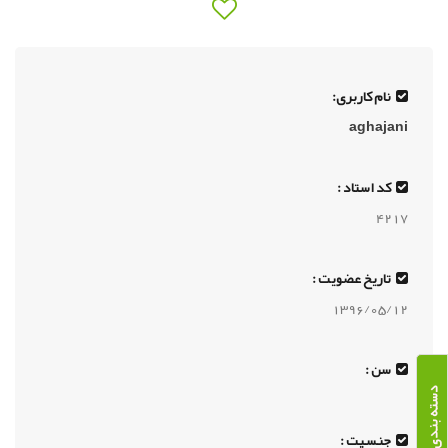
نام کاربری:
aghajani
کد استاد :
4217
تاریخ عضویت :
1396/05/12
سن :
دسته بندی دوره ها
جنسیت :