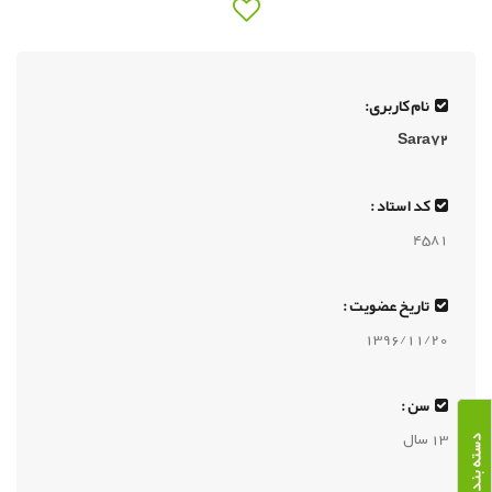
نام کاربری:
Sara72
کد استاد :
4581
تاریخ عضویت :
1396/11/20
سن :
13 سال
دسته بندی دوره ها