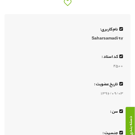
نام کاربری:
Saharsamadi97
کد استاد :
4500
تاریخ عضویت :
1396/09/03
سن :
دسته بندی دوره ها
جنسیت :