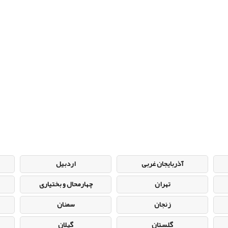
آذربایجان غربی
اردبیل
تهران
چهارمحال و بختیاری
زنجان
سمنان
گلستان
گیلان