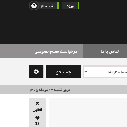
ورود
ثبت نام
تماس با ما
درخواست معلم خصوصی
جستـجو
امروز شنبه 17 مرداد 1405
آفلاین
13