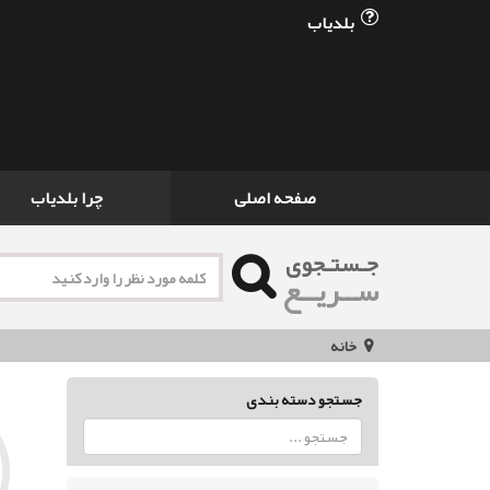
بلدیاب
صفحه اصلی
چرا بلدیاب
جـستـجوی
ســریــع
خانه
جستجو دسته بندی