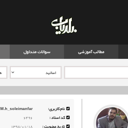
مطالب آموزشی
سوالات متداول
نام کاربری:
M.h_soleimanfar
کد استاد :
6496
تاریخ عضویت :
1398/01/18