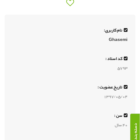
نام کاربری:
Ghasemi
کد استاد :
5793
تاریخ عضویت :
1397/05/04
سن :
40 سال
دسته بندی دوره ها