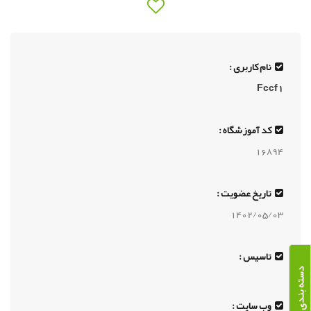
نام کاربری :
Fccf1
کد آموزشگاه :
16894
تاریخ عضویت :
1402/05/03
تاسیس :
دسته بندی دوره ها
وب سایت :