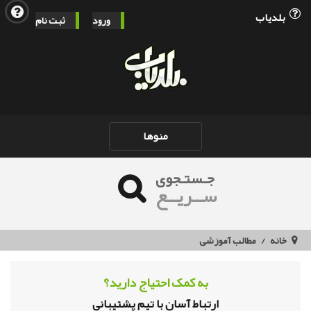
بلدیاب
ورود
ثبت نام
Toggle
منوها
navigation
جـستـجوی
ســریــع
خانه
مطالب آموزشی
به کمک احتیاج دارید؟
ارتباط آسان با تیم پشتیبانی