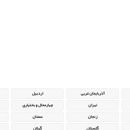
آذربایجان غربی
اردبیل
تهران
چهارمحال و بختیاری
زنجان
سمنان
گلستان
گیلان