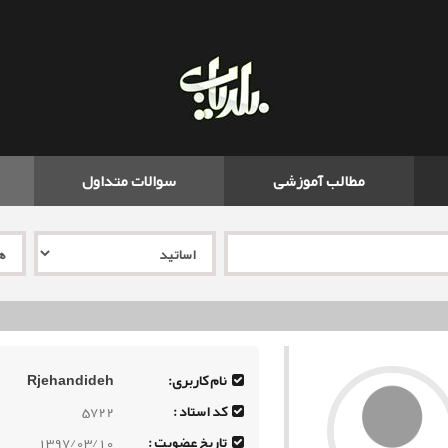
مطالب آموزشی
سوالات متداول
نام کاربری:
Rjehandideh
کد استاد :
5722
تاریخ عضویت :
1397/03/10