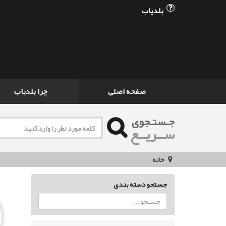
بلدیاب
صفحه اصلی
چرا بلدیاب
جـستـجوی
ســریــع
خانه
جستجو دسته بندی