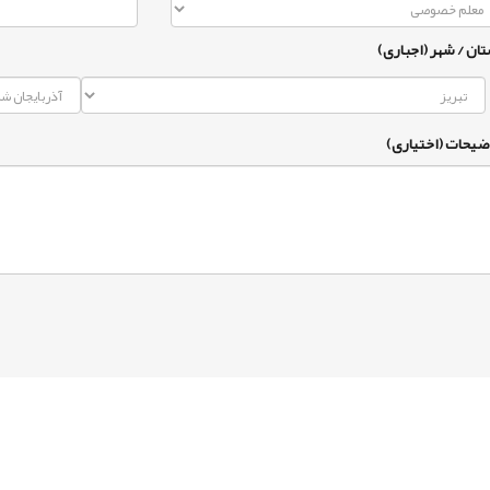
تان / شهر (اجباری)
ضیحات (اختیاری)