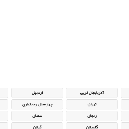
آذربایجان غربی
اردبیل
تهران
چهارمحال و بختیاری
زنجان
سمنان
گلستان
گیلان