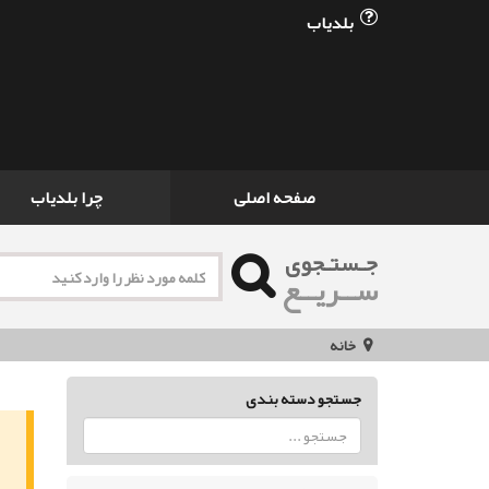
بلدیاب
صفحه اصلی
چرا بلدیاب
جـستـجوی
ســریــع
خانه
جستجو دسته بندی