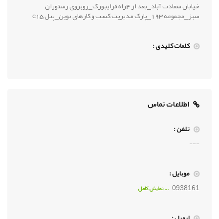
خیابان سعادت آباد_بعد از 4راه فرایبورک_روبروی رستوران
سبز_مجموعه 193_پارک مدیریت کسب و کارهای نوین_پنل c15
کلمات کلیدی :
اطلاعات تماس
تلفن :
---
موبایل :
0938161
... نمايش کامل
ایمیل :