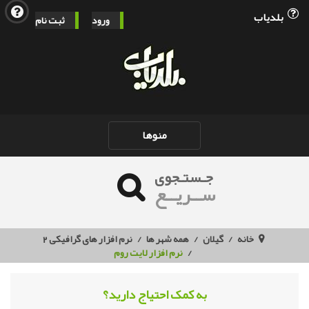
بلدیاب
ورود
ثبت نام
Toggle
منوها
navigation
جـستـجوی
ســریــع
خانه
گیلان
همه شهر ها
نرم افزار های گرافیکی 2
نرم افزار لایت روم
به کمک احتیاج دارید؟