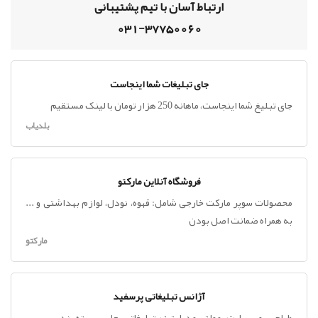
ارتباط آسان با تیم پشتیبانی
031-37750060
جای تبلیغات شما اینجاست
جای تبلیغ شما اینجاست، ماهانه 250 هزار تومان با لینک مستقیم
بلدیاب
فروشگاه آنلاین مارکتو
محصولات سوپر مارکت خارجی شامل: قهوه، نودل، لوازم بهداشتی و ...
به همراه ضمانت اصل بودن
مارکتو
آژانس تبلیغاتی پرسفید
طراحی ، وب سایت ، مولتی مدیا ، تیزر تبلیغاتی ، چاپ ، بسته بندی