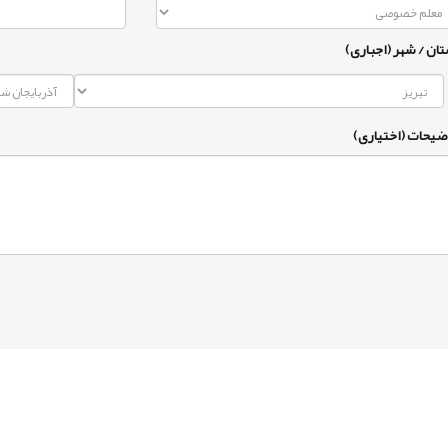
تان / شهر (اجباری)
ضیحات (اختیاری)