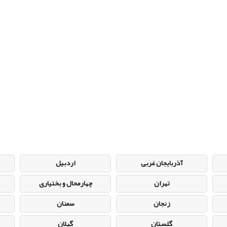
آذربایجان غربی
اردبیل
تهران
چهارمحال و بختیاری
زنجان
سمنان
گلستان
گیلان