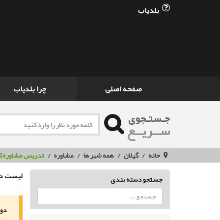
بلدیاب
صفحه اصلی
چرا بلدیاب
جـستـجوی
ســریــع
خانه
گیلان
همه شهر ها
مشاوره
تدریس مشاوره ک
لیست دو
جستجو دسته بندی
دور