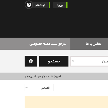
ورود
ثبت نام
تماس با ما
درخواست معلم خصوصی
جستـجو
امروز شنبه 17 مرداد 1405