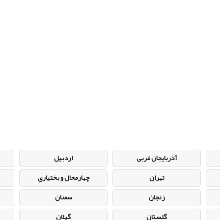
آذربایجان غربی
اردبیل
تهران
چهارمحال و بختیاری
زنجان
سمنان
گلستان
گیلان