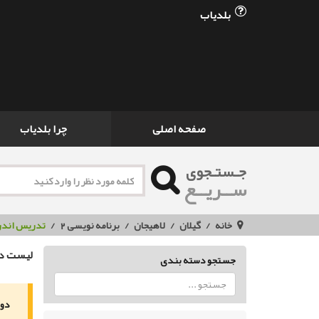
بلدیاب
صفحه اصلی
چرا بلدیاب
جـستـجوی
ســریــع
خانه
گیلان
لاهیجان
برنامه نویسی 2
تدریس اندر
لیست دو
جستجو دسته بندی
دور