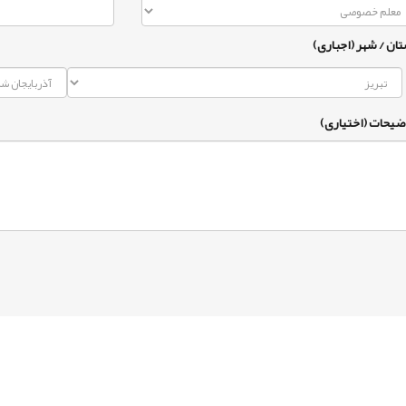
تان / شهر (اجباری)
ضیحات (اختیاری)