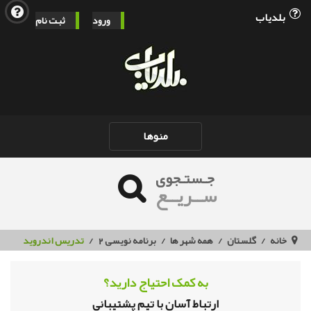
بلدیاب
ورود
ثبت نام
Toggle
منوها
navigation
جـستـجوی
ســریــع
خانه
گلستان
همه شهر ها
برنامه نویسی 2
تدریس اندروید
به کمک احتیاج دارید؟
ارتباط آسان با تیم پشتیبانی