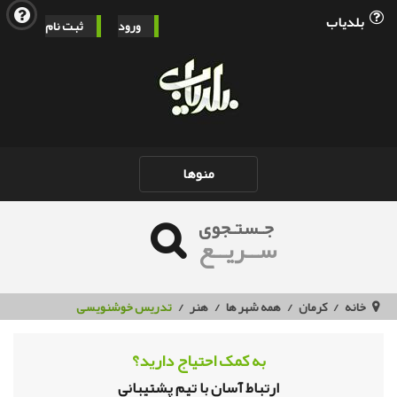
بلدیاب
ورود
ثبت نام
Toggle
منوها
navigation
جـستـجوی
ســریــع
خانه
کرمان
همه شهر ها
هنر
تدریس خوشنویسی
به کمک احتیاج دارید؟
ارتباط آسان با تیم پشتیبانی