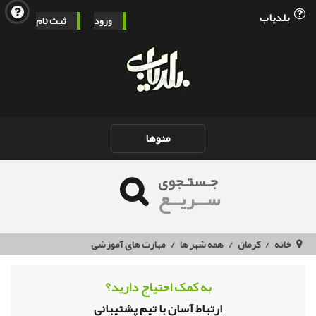
بلدیاب
ورود
ثبت نام
Toggle
منوها
navigation
جـستـجوی
ســریــع
خانه
کرمان
همه شهر ها
مهارت های آموزشی
به کمک احتیاج دارید؟
ارتباط آسان با تیم پشتیبانی