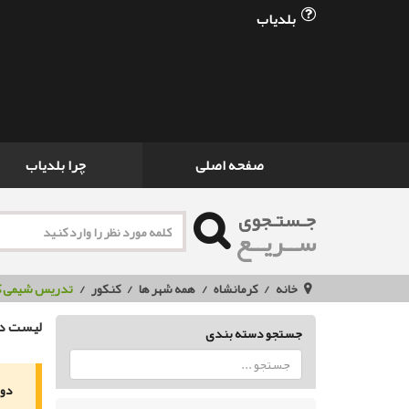
بلدیاب
صفحه اصلی
چرا بلدیاب
جـستـجوی
ســریــع
خانه
کرمانشاه
همه شهر ها
کنکور
تدریس شیمی ک
لیست دو
جستجو دسته بندی
دور