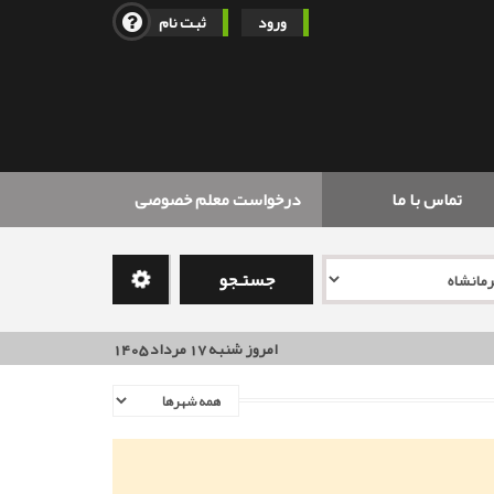
ورود
ثبت نام
تماس با ما
درخواست معلم خصوصی
جستـجو
امروز شنبه 17 مرداد 1405