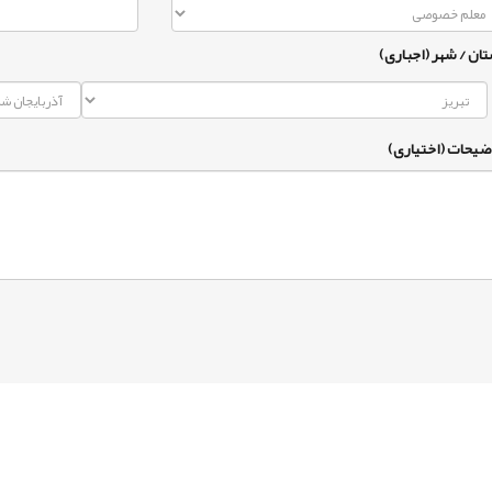
تان / شهر (اجباری)
ضیحات (اختیاری)