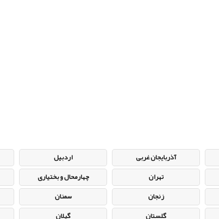
آذربایجان غربی
اردبیل
تهران
چهارمحال و بختیاری
زنجان
سمنان
گلستان
گیلان