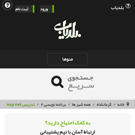
بلدیاب
ورود
ثبت نام
Toggle
منوها
navigation
جـستـجوی
ســریــع
خانه
کرمانشاه
همه شهر ها
برنامه نویسی 2
تدریس asp net
به کمک احتیاج دارید؟
ارتباط آسان با تیم پشتیبانی