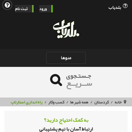
بلدیاب
ورود
ثبت نام
Toggle
منوها
navigation
جـستـجوی
ســریــع
خانه
کردستان
همه شهر ها
کسب وکار
راه اندازی استارتاپ
به کمک احتیاج دارید؟
ارتباط آسان با تیم پشتیبانی