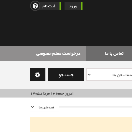
ورود
ثبت نام
تماس با ما
درخواست معلم خصوصی
جستـجو
امروز جمعه 16 مرداد 1405