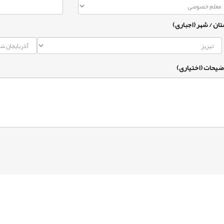
تان / شهر (اجباری)
ضیحات (اختیاری)