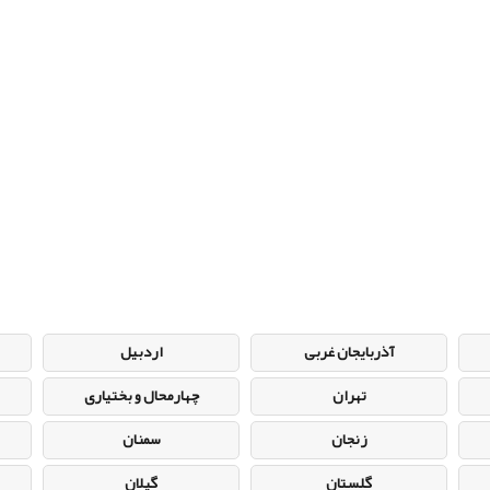
آذربایجان غربی
اردبیل
تهران
چهارمحال و بختیاری
زنجان
سمنان
گلستان
گیلان