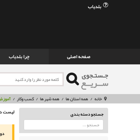
بلدیاب
صفحه اصلی
چرا بلدیاب
جـستـجوی
ســریــع
خانه
همه استان ها
همه شهر ها
کسب وکار
آموزش 
لیست دو
جستجو دسته بندی
دور