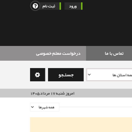
ورود
ثبت نام
تماس با ما
درخواست معلم خصوصی
جستـجو
امروز شنبه 17 مرداد 1405