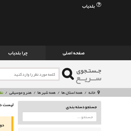
بلدیاب
صفحه اصلی
چرا بلدیاب
جـستـجوی
ســریــع
خانه
همه استان ها
همه شهر ها
هنر و موسیقی
نق
لیست دو
جستجو دسته بندی
دور