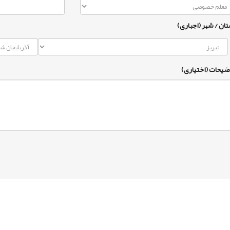
تان / شهر (اجباری)
ضیحات (اختیاری)