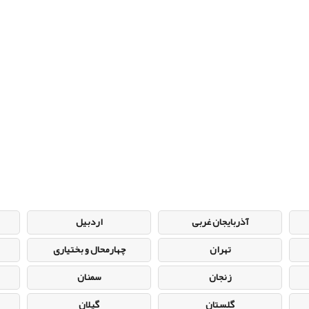
آذربایجان غربی
اردبیل
تهران
چهارمحال و بختیاری
زنجان
سمنان
گلستان
گیلان