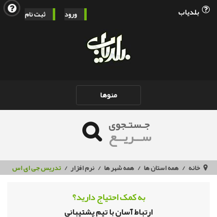
بلدیاب
ورود
ثبت نام
Toggle
منوها
navigation
جـستـجوی
ســریــع
خانه
همه استان ها
همه شهر ها
نرم افزار
تدریس جی ای اس
به کمک احتیاج دارید؟
ارتباط آسان با تیم پشتیبانی