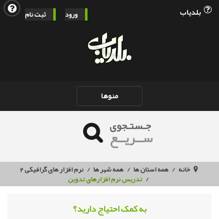
بلدیاب
ورود
ثبت نام
Toggle
منوها
navigation
جـستـجوی
ســریــع
خانه
همه استان ها
همه شهر ها
نرم افزار های گرافیکی 2
تدریس نرم افزارهای تدوین
به کمک احتیاج دارید؟