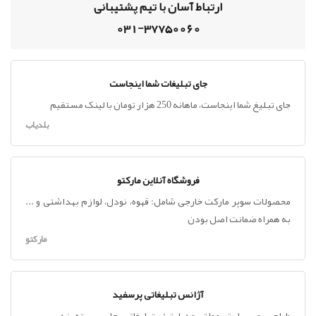
ارتباط آسان با تیم پشتیبانی
031-37750060
جای تبلیغات شما اینجاست
جای تبلیغ شما اینجاست، ماهانه 250 هزار تومان با لینک مستقیم
بلدیاب
فروشگاه آنلاین مارکتو
محصولات سوپر مارکت خارجی شامل: قهوه، نودل، لوازم بهداشتی و ...
به همراه ضمانت اصل بودن
مارکتو
آژانس تبلیغاتی پرسفید
طراحی ، وب سایت ، مولتی مدیا ، تیزر تبلیغاتی ، چاپ ، بسته بندی