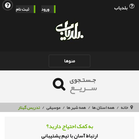
بلدیاب
ورود
ثبت نام
Toggle
منوها
navigation
جـستـجوی
ســریــع
خانه
همه استان ها
همه شهر ها
موسیقی
تدریس گیتار
به کمک احتیاج دارید؟
ارتباط آسان با تیم پشتیبانی