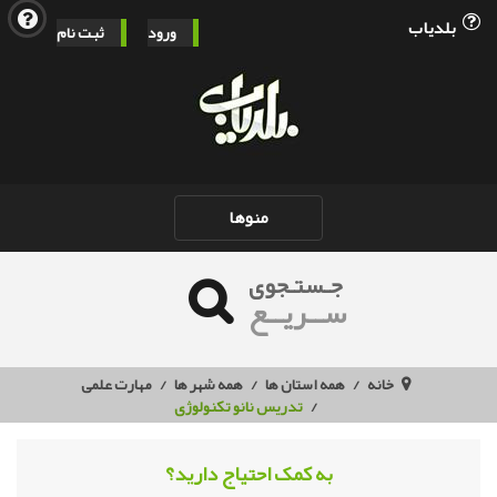
بلدیاب
ورود
ثبت نام
Toggle
منوها
navigation
جـستـجوی
ســریــع
خانه
همه استان ها
همه شهر ها
مهارت علمی
تدریس نانو تکنولوژی
به کمک احتیاج دارید؟