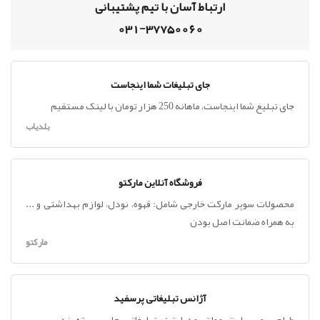
ارتباط آسان با تیم پشتیبانی
031-37750060
جای تبلیغات شما اینجاست
جای تبلیغ شما اینجاست، ماهانه 250 هزار تومان با لینک مستقیم
بلدیاب
فروشگاه آنلاین مارکتو
محصولات سوپر مارکت خارجی شامل: قهوه، نودل، لوازم بهداشتی و ...
به همراه ضمانت اصل بودن
مارکتو
آژانس تبلیغاتی پرسفید
طراحی ، وب سایت ، مولتی مدیا ، تیزر تبلیغاتی ، چاپ ، بسته بندی