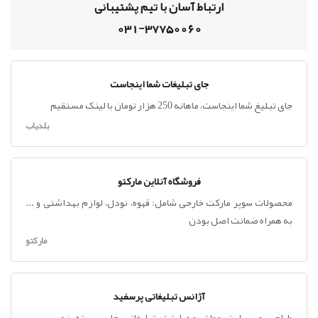
ارتباط آسان با تیم پشتیبانی
031-37750060
جای تبلیغات شما اینجاست
جای تبلیغ شما اینجاست، ماهانه 250 هزار تومان با لینک مستقیم
بلدیاب
فروشگاه آنلاین مارکتو
محصولات سوپر مارکت خارجی شامل: قهوه، نودل، لوازم بهداشتی و ...
به همراه ضمانت اصل بودن
مارکتو
آژانس تبلیغاتی پرسفید
طراحی ، وب سایت ، مولتی مدیا ، تیزر تبلیغاتی ، چاپ ، بسته بندی