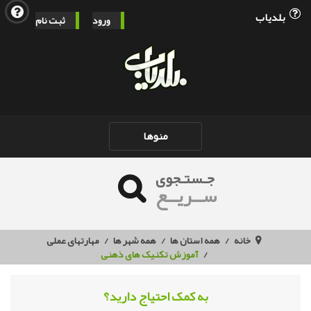
بلدیاب
ورود
ثبت نام
Toggle
منوها
navigation
جـستـجوی
ســریــع
خانه
همه استان ها
همه شهر ها
مهارتهای عملی
آموزش تکنیک های ذهنی
به کمک احتیاج دارید؟