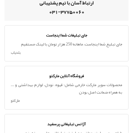
ارتباط آسان با تیم پشتیبانی
031-37750060
جای تبلیغات شما اینجاست
جای تبلیغ شما اینجاست، ماهانه 250 هزار تومان با لینک مستقیم
بلدیاب
فروشگاه آنلاین مارکتو
محصولات سوپر مارکت خارجی شامل: قهوه، نودل، لوازم بهداشتی و ...
به همراه ضمانت اصل بودن
مارکتو
آژانس تبلیغاتی پرسفید
طراحی ، وب سایت ، مولتی مدیا ، تیزر تبلیغاتی ، چاپ ، بسته بندی