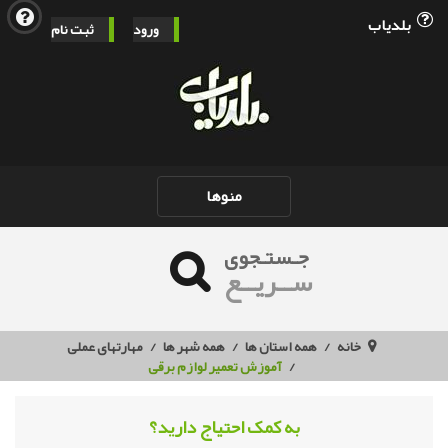
بلدیاب
ورود
ثبت نام
Toggle
منوها
navigation
جـستـجوی
ســریــع
خانه
همه استان ها
همه شهر ها
مهارتهای عملی
آموزش تعمیر لوازم برقی
به کمک احتیاج دارید؟