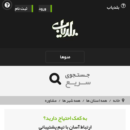
بلدیاب
ورود
ثبت نام
Toggle
منوها
navigation
جـستـجوی
ســریــع
خانه
همه استان ها
همه شهر ها
مشاوره
به کمک احتیاج دارید؟
ارتباط آسان با تیم پشتیبانی