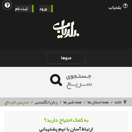
بلدیاب
ورود
ثبت نام
Toggle
منوها
navigation
جـستـجوی
ســریــع
خانه
همه استان ها
همه شهر ها
زبان انگلیسی
تدریس تاپ ناچ
به کمک احتیاج دارید؟
ارتباط آسان با تیم پشتیبانی