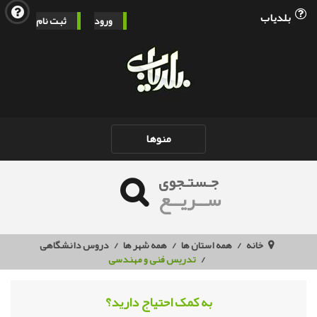
بلدیاب
ورود
ثبت نام
Toggle
منوها
navigation
جـستـجوی
ســریــع
خانه
همه استان ها
همه شهر ها
دروس دانشگاهی
تدریس فنی و مهندسی
به کمک احتیاج دارید؟