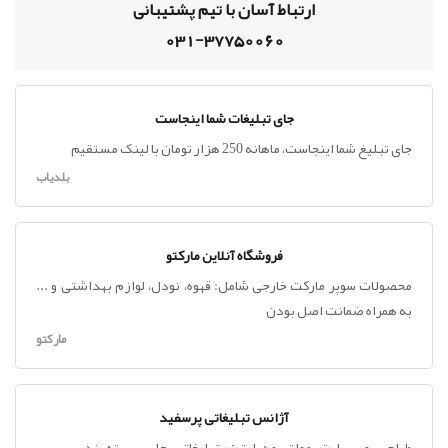
ارتباط آسان با تیم پشتیبانی
031-37750060
جای تبلیغات شما اینجاست
جای تبلیغ شما اینجاست، ماهانه 250 هزار تومان با لینک مستقیم
بلدیاب
فروشگاه آنلاین مارکتو
محصولات سوپر مارکت خارجی شامل: قهوه، نودل، لوازم بهداشتی و ...
به همراه ضمانت اصل بودن
مارکتو
آژانس تبلیغاتی پرسفید
طراحی ، وب سایت ، مولتی مدیا ، تیزر تبلیغاتی ، چاپ ، بسته بندی