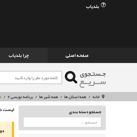
بلدیاب
صفحه اصلی
چرا بلدیاب
جـستـجوی
ســریــع
خانه
همه استان ها
همه شهر ها
برنامه نویسی 2
ت
لیست دو
جستجو دسته بندی
دور