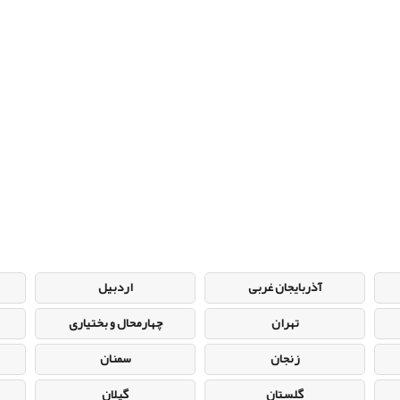
آذربایجان غربی
اردبیل
تهران
چهارمحال و بختیاری
زنجان
سمنان
گلستان
گیلان