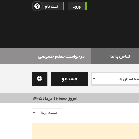
ورود
ثبت نام
تماس با ما
درخواست معلم خصوصی
جستـجو
امروز جمعه 16 مرداد 1405