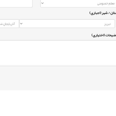
تان / شهر (اجباری)
ضیحات (اختیاری)