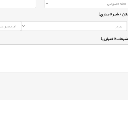
تان / شهر (اجباری)
ضیحات (اختیاری)