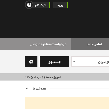
ورود
ثبت نام
تماس با ما
درخواست معلم خصوصی
جستـجو
امروز جمعه 16 مرداد 1405