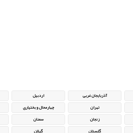
آذربایجان غربی
اردبیل
تهران
چهارمحال و بختیاری
زنجان
سمنان
گلستان
گیلان