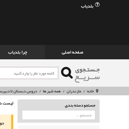
بلدیاب
صفحه اصلی
چرا بلدیاب
جـستـجوی
ســریــع
خانه
مازندران
همه شهر ها
دروس دبستان تا دبیرس
لیست دو
جستجو دسته بندی
دور