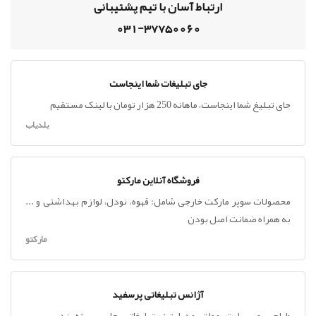
ارتباط آسان با تیم پشتیبانی
031-37750060
جای تبلیغات شما اینجاست
جای تبلیغ شما اینجاست، ماهانه 250 هزار تومان با لینک مستقیم
بلدیاب
فروشگاه آنلاین مارکتو
محصولات سوپر مارکت خارجی شامل: قهوه، نودل، لوازم بهداشتی و ...
به همراه ضمانت اصل بودن
مارکتو
آژانس تبلیغاتی پرسفید
طراحی ، وب سایت ، مولتی مدیا ، تیزر تبلیغاتی ، چاپ ، بسته بندی