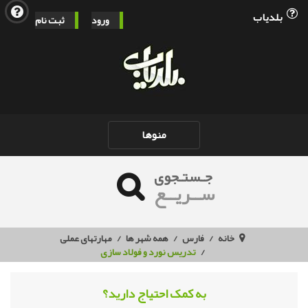
بلدیاب
ورود
ثبت نام
Toggle
منوها
navigation
جـستـجوی
ســریــع
خانه
فارس
همه شهر ها
مهارتهای عملی
تدریس نورد و فولاد سازی
به کمک احتیاج دارید؟