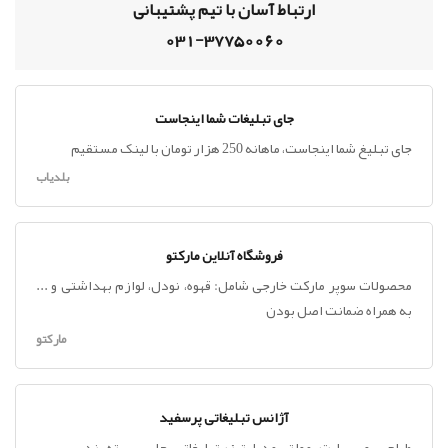
ارتباط آسان با تیم پشتیبانی
031-37750060
جای تبلیغات شما اینجاست
جای تبلیغ شما اینجاست، ماهانه 250 هزار تومان با لینک مستقیم
بلدیاب
فروشگاه آنلاین مارکتو
محصولات سوپر مارکت خارجی شامل: قهوه، نودل، لوازم بهداشتی و ...
به همراه ضمانت اصل بودن
مارکتو
آژانس تبلیغاتی پرسفید
طراحی ، وب سایت ، مولتی مدیا ، تیزر تبلیغاتی ، چاپ ، بسته بندی