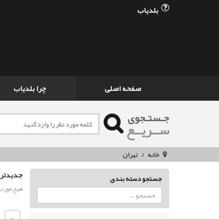
بلدیاب
صفحه اصلی
چرا بلدیاب
جـستـجوی
ســریــع
خانه
تهران
جدیدتری
جستجو دسته بندی
هیچ موردی
«