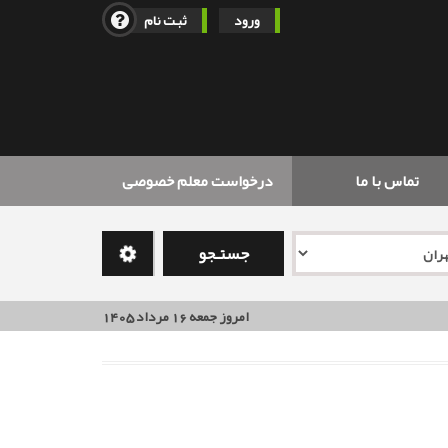
ورود
ثبت نام
تماس با ما
درخواست معلم خصوصی
جستـجو
امروز جمعه 16 مرداد 1405