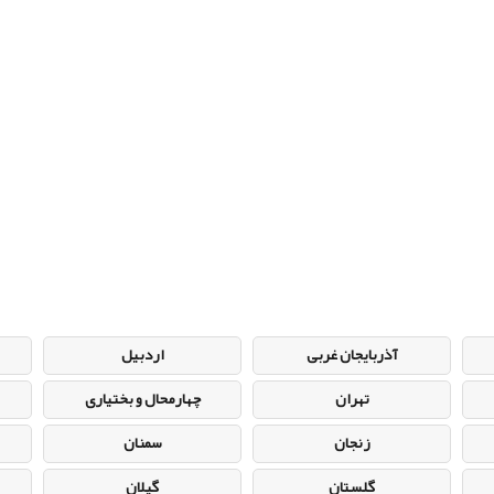
آذربایجان غربی
اردبیل
تهران
چهارمحال و بختیاری
زنجان
سمنان
گلستان
گیلان