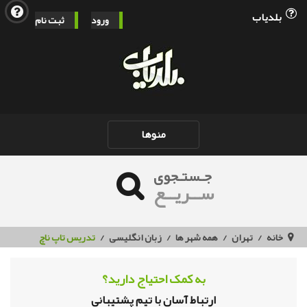
بلدیاب
ورود
ثبت نام
Toggle
منوها
navigation
جـستـجوی
ســریــع
خانه
تهران
همه شهر ها
زبان انگلیسی
تدریس تاپ ناچ
به کمک احتیاج دارید؟
ارتباط آسان با تیم پشتیبانی