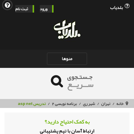
بلدیاب
ورود
ثبت نام
Toggle
منوها
navigation
جـستـجوی
ســریــع
خانه
تهران
شهر ری
برنامه نویسی 2
تدریس asp net
به کمک احتیاج دارید؟
ارتباط آسان با تیم پشتیبانی