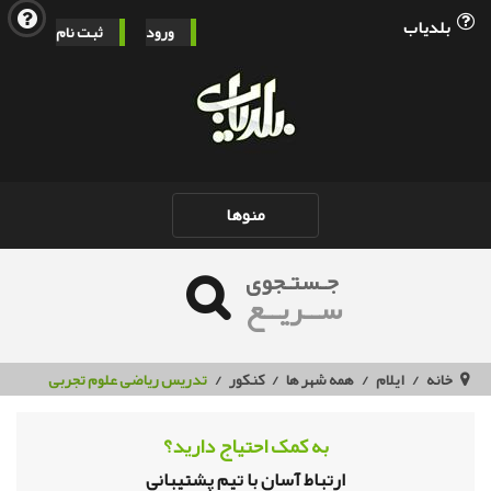
بلدیاب
ورود
ثبت نام
Toggle
منوها
navigation
جـستـجوی
ســریــع
خانه
ایلام
همه شهر ها
کنکور
تدریس ریاضی علوم تجربی
به کمک احتیاج دارید؟
ارتباط آسان با تیم پشتیبانی