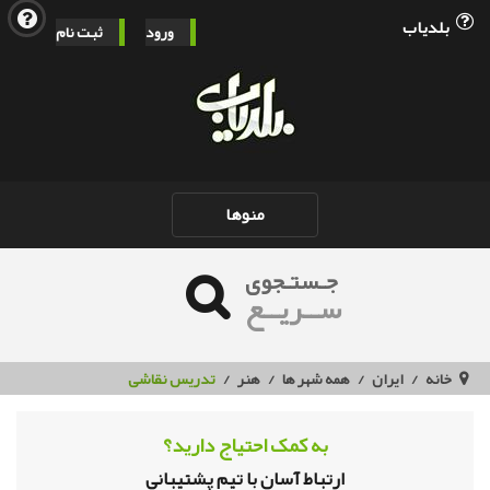
بلدیاب
ورود
ثبت نام
Toggle
منوها
navigation
جـستـجوی
ســریــع
خانه
ایران
همه شهر ها
هنر
تدریس نقاشی
به کمک احتیاج دارید؟
ارتباط آسان با تیم پشتیبانی