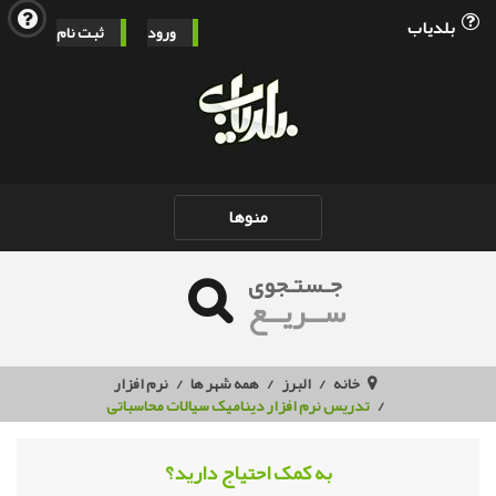
بلدیاب
ورود
ثبت نام
Toggle
منوها
navigation
جـستـجوی
ســریــع
خانه
البرز
همه شهر ها
نرم افزار
تدریس نرم افزار دینامیک سیالات محاسباتی
به کمک احتیاج دارید؟