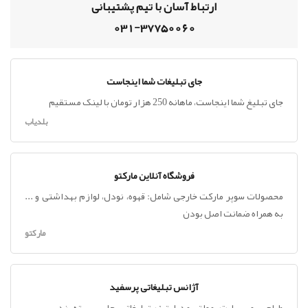
ارتباط آسان با تیم پشتیبانی
031-37750060
جای تبلیغات شما اینجاست
جای تبلیغ شما اینجاست، ماهانه 250 هزار تومان با لینک مستقیم
بلدیاب
فروشگاه آنلاین مارکتو
محصولات سوپر مارکت خارجی شامل: قهوه، نودل، لوازم بهداشتی و ...
به همراه ضمانت اصل بودن
مارکتو
آژانس تبلیغاتی پرسفید
طراحی ، وب سایت ، مولتی مدیا ، تیزر تبلیغاتی ، چاپ ، بسته بندی