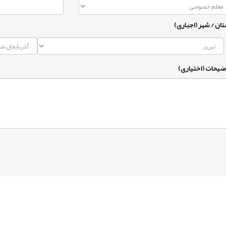
تان / شهر (اجباری)
ضیحات (اختیاری)