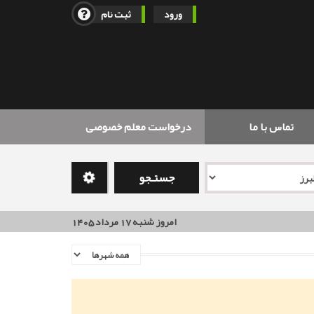
ورود
ثبت نام
تماس با ما
درخواست معلم خصوصی
جستـجو
امروز شنبه 17 مرداد 1405