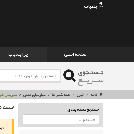
بلدیاب
صفحه اصلی
چرا بلدیاب
جـستـجوی
ســریــع
خانه
البرز
همه شهر ها
مهارتهای عملی
تدریس خیا
لیست دو
جستجو دسته بندی
دور