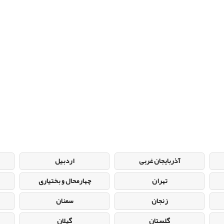
آذربایجان غربی
اردبیل
تهران
چهارمحال و بختیاری
زنجان
سمنان
گلستان
گیلان